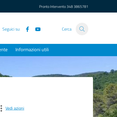
Pronto Intervento
348 3865781
Facebook
YouTube
Seguici su:
Cerca
ente
Informazioni utili
Vedi azioni