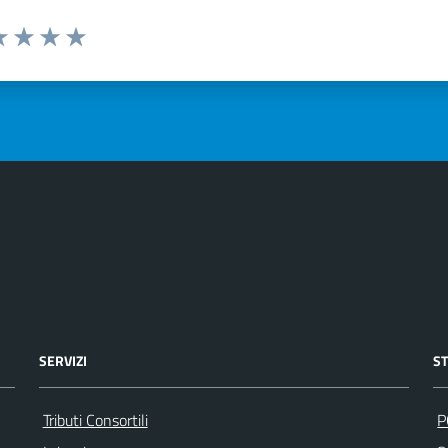
a 1 stelle su 5
luta 2 stelle su 5
Valuta 3 stelle su 5
Valuta 4 stelle su 5
Valuta 5 stelle su 5
SERVIZI
S
Tributi Consortili
P