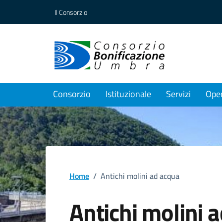
Vai ai contenuti
Vai al footer
Il Consorzio
Consorzio
Istituzionale
Servizi
Ope
Home
/
Antichi molini ad acqua
Antichi molini 