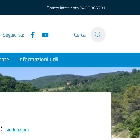
Pronto Intervento
348 3865781
Facebook
YouTube
Seguici su:
Cerca
ente
Informazioni utili
Vedi azioni