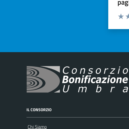
pag
Valut
Va
IL CONSORZIO
Chi Siamo