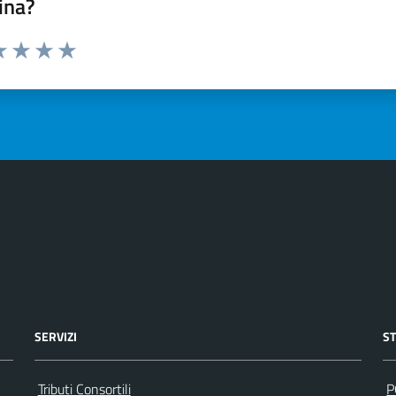
ina?
a 1 stelle su 5
luta 2 stelle su 5
Valuta 3 stelle su 5
Valuta 4 stelle su 5
Valuta 5 stelle su 5
SERVIZI
S
Tributi Consortili
P