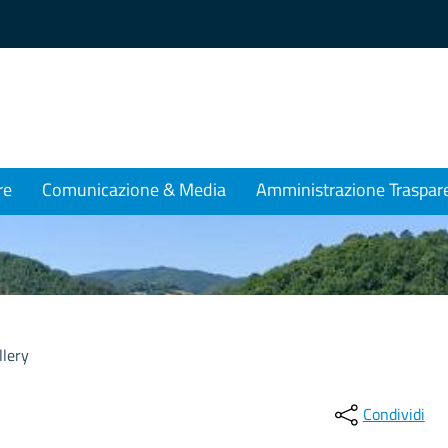
re
Comunicazione & Media
Amministrazione Traspar
llery
Condividi