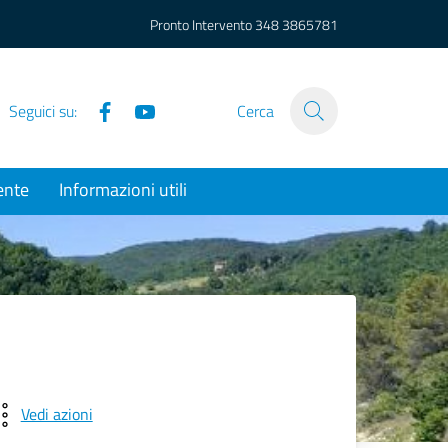
Pronto Intervento
348 3865781
Facebook
YouTube
Seguici su:
Cerca
ente
Informazioni utili
Vedi azioni