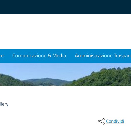
re
Comunicazione & Media
Amministrazione Traspar
llery
Condividi