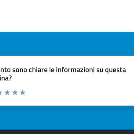
nto sono chiare le informazioni su questa
ina?
a 1 stelle su 5
luta 2 stelle su 5
Valuta 3 stelle su 5
Valuta 4 stelle su 5
Valuta 5 stelle su 5