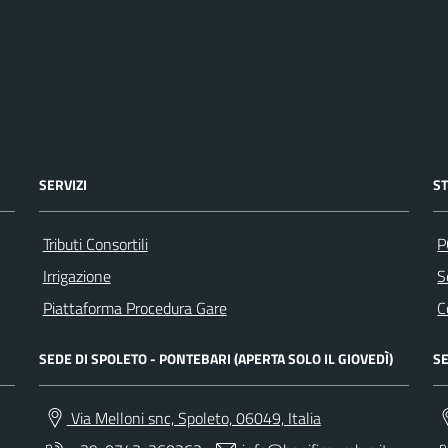
SERVIZI
S
Tributi Consortili
P
Irrigazione
S
Piattaforma Procedura Gare
C
SEDE DI SPOLETO - PONTEBARI (APERTA SOLO IL GIOVEDÌ)
SE
Via Melloni snc, Spoleto, 06049, Italia