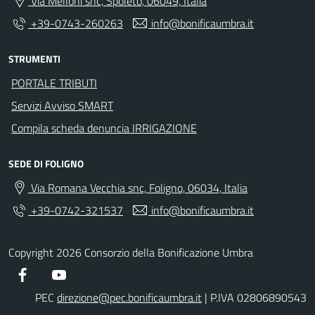
Via Melloni snc, Spoleto, 06049, Italia
+39-0743-260263
info@bonificaumbra.it
STRUMENTI
PORTALE TRIBUTI
Servizi Avviso SMART
Compila scheda denuncia IRRIGAZIONE
SEDE DI FOLIGNO
Via Romana Vecchia snc, Foligno, 06034, Italia
+39-0742-321537
info@bonificaumbra.it
Copyright 2026 Consorzio della Bonificazione Umbra
Facebook
YouTube
PEC
direzione@pec.bonificaumbra.it
| P.IVA 02806890543